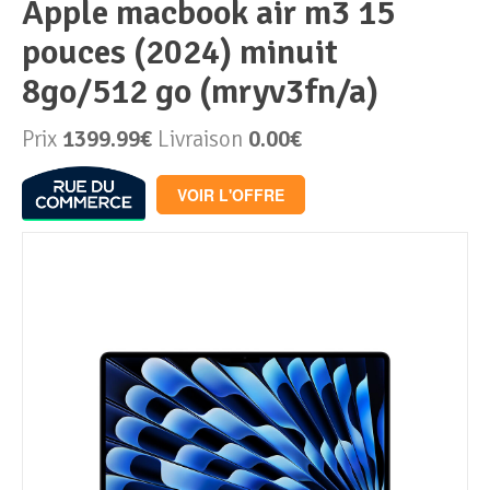
apple macbook air m3 15
pouces (2024) minuit
Périphériques & Réseaux
PC de bureau
8go/512 go (mryv3fn/a)
PC portable
Alimentation PC
Prix
1399.99€
Livraison
0.00€
Mini PC
Boitier PC
Clavier & Souris
VOIR L'OFFRE
PC Tout-en-un
Carte graphique
Ecran PC
PC en kit
Carte mère
Imprimante
Barebone
Mémoire PC
Réseaux
Tablettes
Mémoire Notebook
Processeur