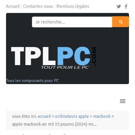
Accueil
Contactez-nous
Mentions légales
Tous les composants pour PC
vous êtes ici:
accueil
>
ordinateurs apple
>
macbook
>
Ordinateurs & Tablettes
apple macbook air m3 15 pouces (2024) mi...
Composants