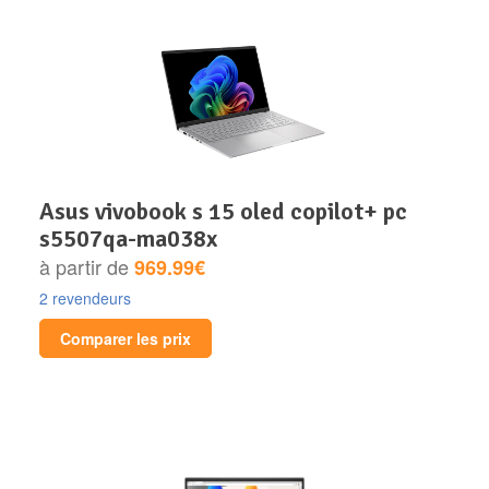
asus vivobook s 15 oled copilot+ pc
s5507qa-ma038x
à partir de
969.99€
2 revendeurs
Comparer les prix