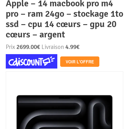
apple – 14 macbook pro m4
pro – ram 24go – stockage 1to
Périphériques & Réseaux
PC de bureau
ssd – cpu 14 cœurs – gpu 20
PC portable
Alimentation PC
cœurs – argent
Mini PC
Boitier PC
Clavier & Souris
Prix
2699.00€
Livraison
4.99€
PC Tout-en-un
Carte graphique
Ecran PC
VOIR L'OFFRE
PC en kit
Carte mère
Imprimante
Barebone
Mémoire PC
Réseaux
Tablettes
Mémoire Notebook
Processeur