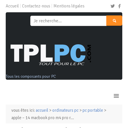
Accueil
Contactez-nous
Mentions légales
Tous les composants pour PC
vous êtes ici:
accueil
>
ordinateurs pc
>
pc portable
>
Ordinateurs & Tablettes
apple – 14 macbook pro m4 pro r...
Composants