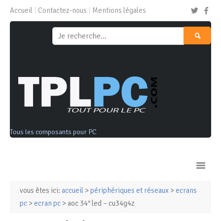
Accueil
Contactez-nous
Mentions légales
Tous les composants pour PC
vous êtes ici:
accueil
>
périphériques et réseaux
>
ecrans
Ordinateurs & Tablettes
pc
>
ecran pc
> aoc 34″ led – cu34g4z
Composants