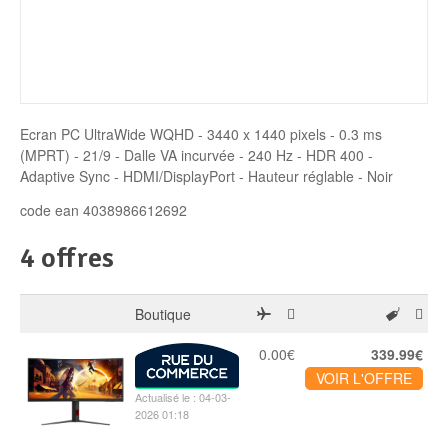
Disque SSD
Ecran PC UltraWide WQHD - 3440 x 1440 pixels - 0.3 ms
(MPRT) - 21/9 - Dalle VA incurvée - 240 Hz - HDR 400 -
Adaptive Sync - HDMI/DisplayPort - Hauteur réglable - Noir
code ean 4038986612692
4 offres
Boutique
0.00€
339.99€
VOIR L'OFFRE
Actualisé le : 04-03-
2026 01:18