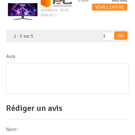
VOIR L'OFFRE
Actualisé le : 03-03-
2026 02:11
1
-
5
sur
5
Avis
Rédiger un avis
Nom
*