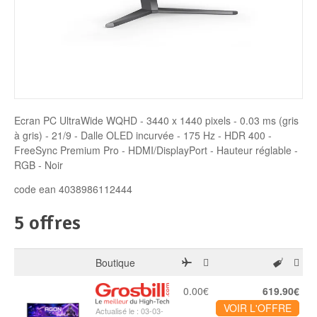
Disque SSD
Ecran PC UltraWide WQHD - 3440 x 1440 pixels - 0.03 ms (gris
à gris) - 21/9 - Dalle OLED incurvée - 175 Hz - HDR 400 -
FreeSync Premium Pro - HDMI/DisplayPort - Hauteur réglable -
RGB - Noir
code ean 4038986112444
5 offres
Boutique
0.00€
619.90€
VOIR L'OFFRE
Actualisé le : 03-03-