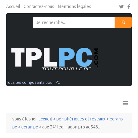
Accueil
Contactez-nous
Mentions légales
Tous les composants pour PC
vous êtes ici:
accueil
>
périphériques et réseaux
>
ecrans
Ordinateurs & Tablettes
pc
>
ecran pc
> aoc 34″ led – agon pro ag346...
Composants