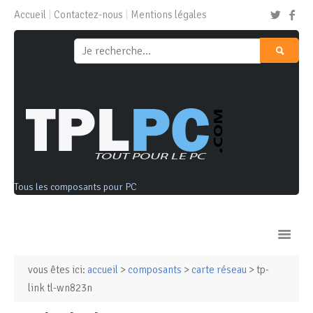
Accueil
Contactez-nous
Mentions légales
Tous les composants pour PC
vous êtes ici:
accueil
>
composants
>
carte réseau
> tp-
Ordinateurs & Tablettes
link tl-wn823n
Composants