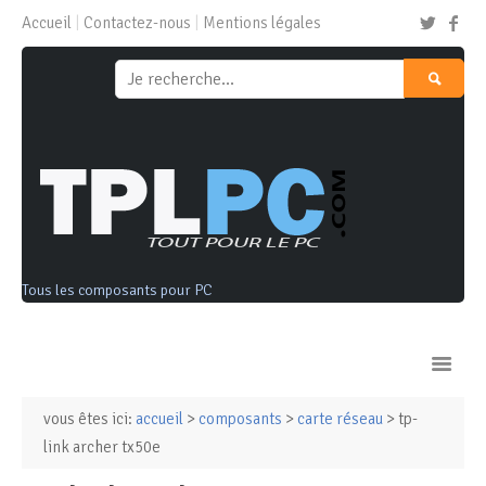
Accueil
Contactez-nous
Mentions légales
Tous les composants pour PC
vous êtes ici:
accueil
>
composants
>
carte réseau
> tp-
Ordinateurs & Tablettes
link archer tx50e
Composants