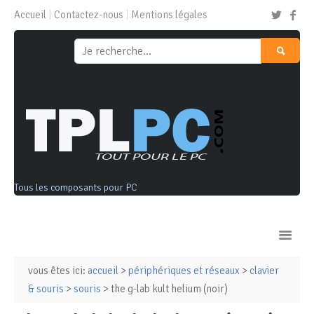
Accueil
Contactez-nous
Mentions légales
Tous les composants pour PC
vous êtes ici:
accueil
>
périphériques et réseaux
>
clavier
Ordinateurs & Tablettes
& souris
>
souris
> the g-lab kult helium (noir)
Composants