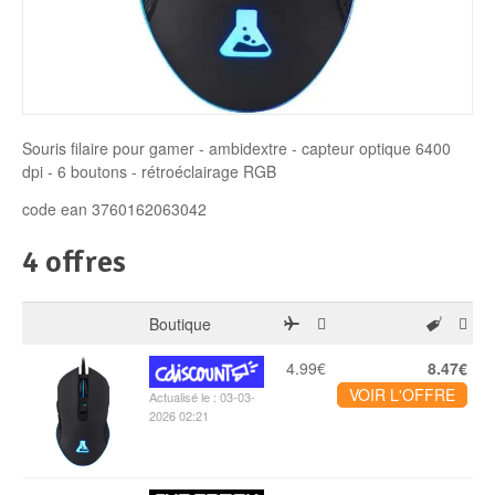
Disque SSD
Souris filaire pour gamer - ambidextre - capteur optique 6400
dpi - 6 boutons - rétroéclairage RGB
code ean 3760162063042
4 offres
Boutique
4.99€
8.47€
VOIR L'OFFRE
Actualisé le : 03-03-
2026 02:21