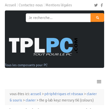
Accueil
Contactez-nous
Mentions légales
Tous les composants pour PC
vous êtes ici:
accueil
>
périphériques et réseaux
>
clavier
Ordinateurs & Tablettes
& souris
>
clavier
> the g-lab keyz mercury tkl (colours)
Composants