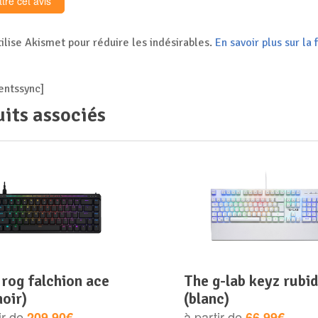
tilise Akismet pour réduire les indésirables.
En savoir plus sur l
ntssync]
its associés
the g-lab keyz rubidium
noir)
(blanc)
ir de
à partir de
209.90€
66.99€