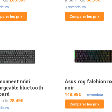
ndeurs
3 revendeurs
arer les prix
Comparer les prix
asus rog falchion nx –
argeable bluetooth
noir
oard
149.99€
1 revendeur
ir de
28.49€
Comparer les prix
ndeurs