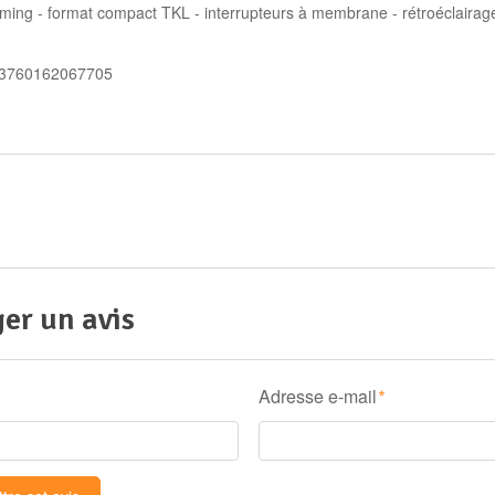
aming - format compact TKL - interrupteurs à membrane - rétroéclair
 3760162067705
er un avis
Adresse e-mail
*