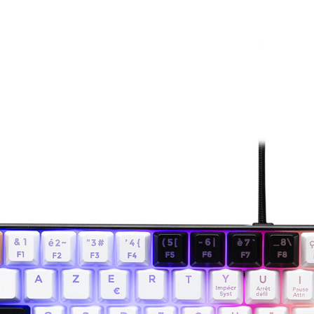
Mémoire PC
Mémoire Notebook
Processeur
Disque SSD