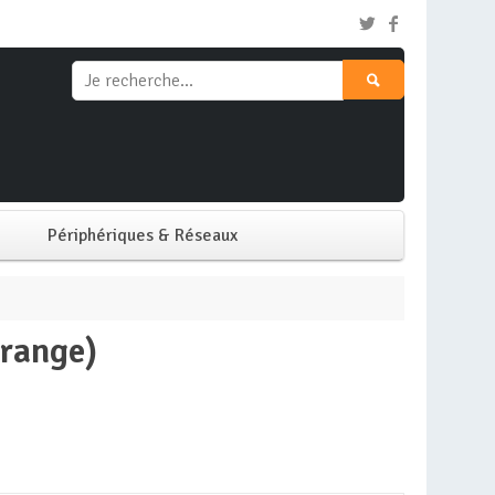
Périphériques & Réseaux
Clavier & Souris
orange)
Ecran PC
Imprimante
Réseaux