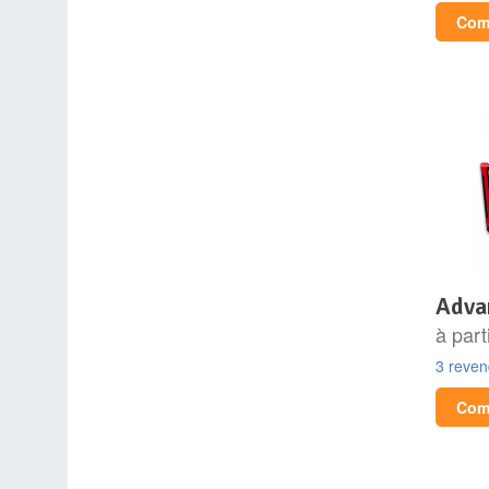
Comp
adv
à part
3 reve
Comp