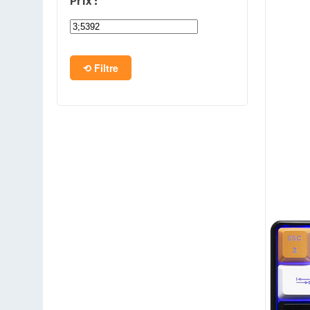
Prix :
PC en kit
Barebone
Filtre
Tablettes