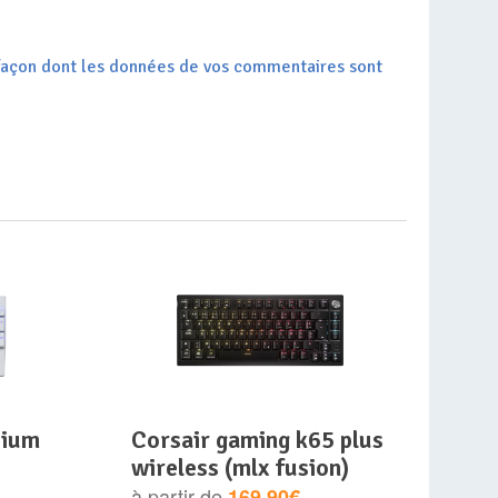
a façon dont les données de vos commentaires sont
corsair gaming k65 plus
wireless (mlx fusion)
à partir de
169.90€