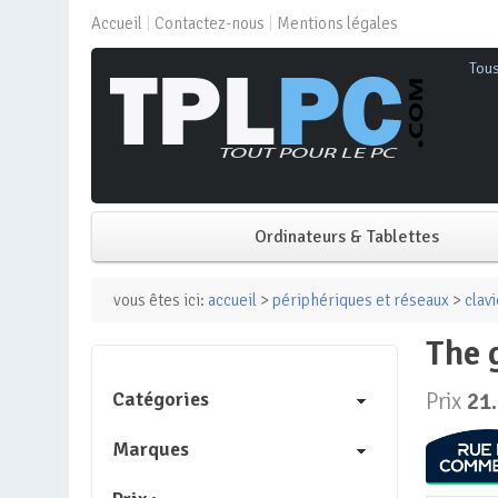
Accueil
Contactez-nous
Mentions légales
Tou
Ordinateurs & Tablettes
PC de bureau
vous êtes ici:
accueil
>
périphériques et réseaux
>
clavi
the
PC portable
Catégories
Prix
21
Mini PC
Marques
PC Tout-en-un