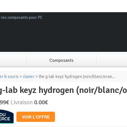
s les composants pour PC
Composants
Alimentation PC
er & souris
>
clavier
> the g-lab keyz hydrogen (noir/blanc/oran...
 g-lab keyz hydrogen (noir/blanc/
Boitier PC
.99€
Livraison
0.00€
Carte graphique
VOIR L'OFFRE
Carte mère