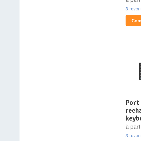
3 reve
Comp
port connect mini
rech
keyb
à part
3 reve