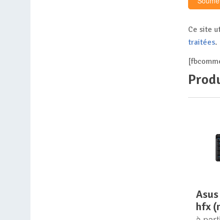
Ce site u
traitées
.
[fbcomme
Produ
asus rog falchion ace
hfx (
à part