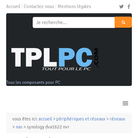
Accueil
Contactez-nous
Mentions légales
Tous les composants pour PC
vous êtes ici:
accueil
>
périphériques et réseaux
>
réseaux
Ordinateurs & Tablettes
>
nas
> synology dva1622 nvr
Composants