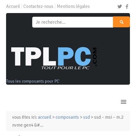
Accueil
Contactez-nous
Mentions légales
Tous les composants pour PC
vous êtes ici:
accueil
>
composants
>
ssd
> ssd – msi – m.2
Ordinateurs & Tablettes
nvme gen4 &#...
Composants