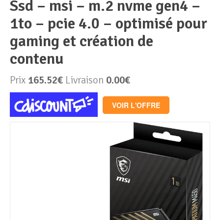
ssd – msi – m.2 nvme gen4 –
1to – pcie 4.0 – optimisé pour
Périphériques & Réseaux
PC de bureau
gaming et création de
PC portable
Alimentation PC
contenu
Mini PC
Boitier PC
Clavier & Souris
Prix
165.52€
Livraison
0.00€
PC Tout-en-un
Carte graphique
Ecran PC
VOIR L'OFFRE
PC en kit
Carte mère
Imprimante
Barebone
Mémoire PC
Réseaux
Tablettes
Mémoire Notebook
Processeur