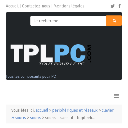
Accueil
Contactez-nous
Mentions légales
Tous les composants pour PC
vous êtes ici:
accueil
>
périphériques et réseaux
>
clavier
Ordinateurs & Tablettes
& souris
>
souris
> souris – sans fil – logitech...
Composants