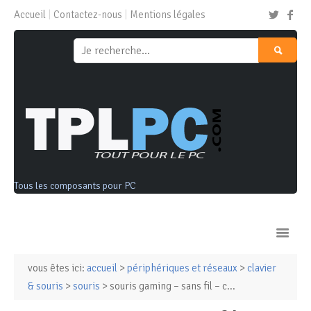
Accueil
Contactez-nous
Mentions légales
Tous les composants pour PC
vous êtes ici:
accueil
>
périphériques et réseaux
>
clavier
Ordinateurs & Tablettes
& souris
>
souris
> souris gaming – sans fil – c...
Composants