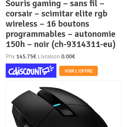
souris gaming – sans fil –
corsair – scimitar elite rgb
Périphériques & Réseaux
PC de bureau
wireless – 16 boutons
PC portable
Alimentation PC
programmables – autonomie
150h – noir (ch-9314311-eu)
Mini PC
Boitier PC
Clavier & Souris
Prix
145.75€
Livraison
0.00€
PC Tout-en-un
Carte graphique
Ecran PC
VOIR L'OFFRE
PC en kit
Carte mère
Imprimante
Barebone
Mémoire PC
Réseaux
Tablettes
Mémoire Notebook
Processeur