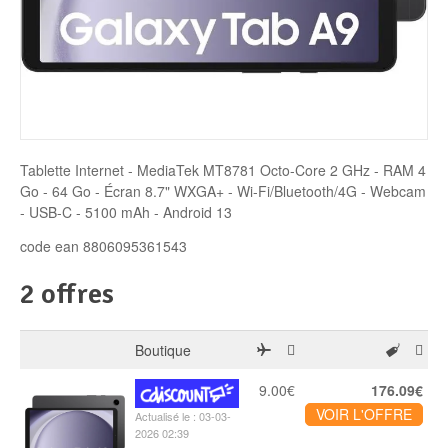
Disque SSD
Tablette Internet - MediaTek MT8781 Octo-Core 2 GHz - RAM 4
Go - 64 Go - Écran 8.7" WXGA+ - Wi-Fi/Bluetooth/4G - Webcam
- USB-C - 5100 mAh - Android 13
code ean 8806095361543
2 offres
Boutique
9.00€
176.09€
VOIR L'OFFRE
Actualisé le : 03-03-
2026 02:39