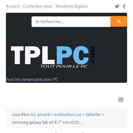
Accueil
Contactez-nous
Mentions légales
Tous les composants pour PC
vous êtes ici:
accueil
>
ordinateurs pc
>
tablette
>
Ordinateurs & Tablettes
samsung galaxy tab a9 8.7″ sm-x110...
Composants