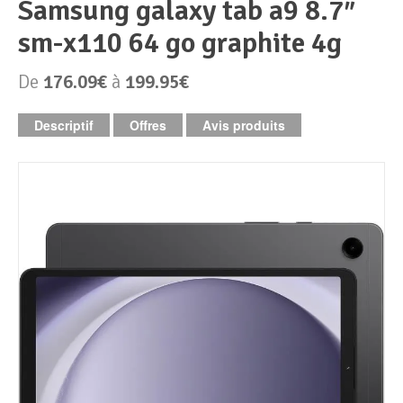
samsung galaxy tab a9 8.7″
sm-x110 64 go graphite 4g
Périphériques & Réseaux
PC de bureau
De
176.09€
à
199.95€
PC portable
Alimentation PC
Descriptif
Offres
Avis produits
Mini PC
Boitier PC
Clavier & Souris
PC Tout-en-un
Carte graphique
Ecran PC
PC en kit
Carte mère
Imprimante
Barebone
Mémoire PC
Réseaux
Tablettes
Mémoire Notebook
Processeur