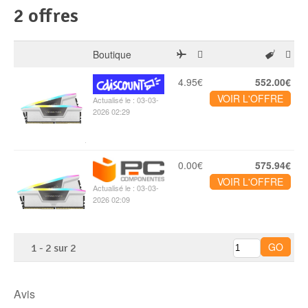
2 offres
Boutique
4.95€
552.00€
VOIR L'OFFRE
Actualisé le : 03-03-
2026 02:29
0.00€
575.94€
VOIR L'OFFRE
Actualisé le : 03-03-
2026 02:09
1
-
2
sur
2
Avis