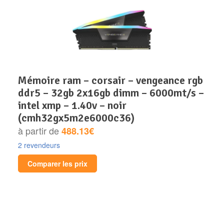
mémoire ram – corsair – vengeance rgb
ddr5 – 32gb 2x16gb dimm – 6000mt/s –
intel xmp – 1.40v – noir
(cmh32gx5m2e6000c36)
à partir de
488.13€
2 revendeurs
Comparer les prix