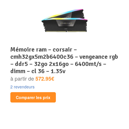
mémoire ram – corsair –
cmh32gx5m2b6400c36 – vengeance rgb
– ddr5 – 32go 2x16go – 6400mt/s –
dimm – cl 36 – 1.35v
à partir de
572.95€
2 revendeurs
Comparer les prix