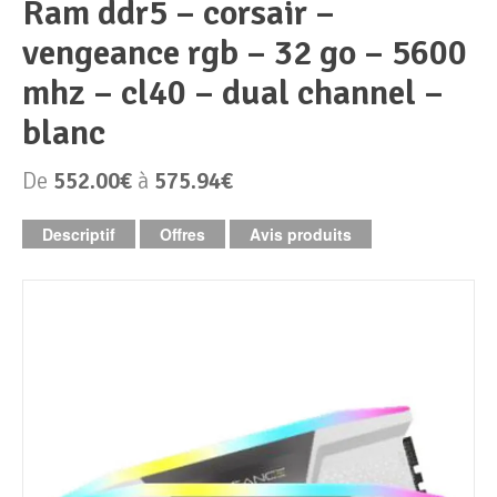
ram ddr5 – corsair –
vengeance rgb – 32 go – 5600
Périphériques & Réseaux
PC de bureau
mhz – cl40 – dual channel –
PC portable
Alimentation PC
blanc
Mini PC
Boitier PC
Clavier & Souris
De
552.00€
à
575.94€
PC Tout-en-un
Carte graphique
Ecran PC
Descriptif
Offres
Avis produits
PC en kit
Carte mère
Imprimante
Barebone
Mémoire PC
Réseaux
Tablettes
Mémoire Notebook
Processeur