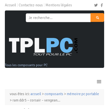
Accueil
Contactez-nous
Mentions légales
Tous les composants pour PC
vous êtes ici:
accueil
>
composants
>
mémoire pc portable
Ordinateurs & Tablettes
> ram ddr5 – corsair – vengean...
Composants