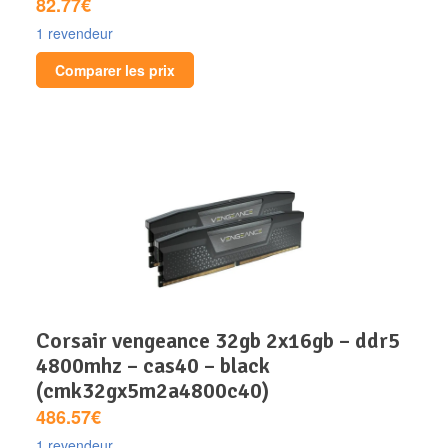
82.77€
1 revendeur
Comparer les prix
corsair vengeance 32gb 2x16gb – ddr5
4800mhz – cas40 – black
(cmk32gx5m2a4800c40)
486.57€
1 revendeur