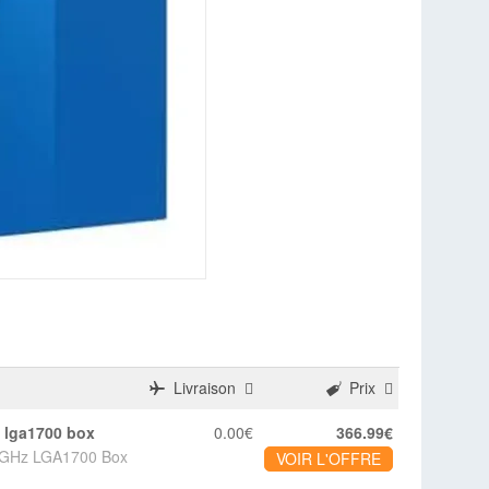
Livraison
Prix
z lga1700 box
0.00€
366.99€
.4GHz LGA1700 Box
VOIR L'OFFRE