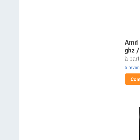
amd ryzen 9 9950x (4.3
ghz /
à part
5 reve
Comp