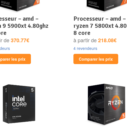
processeur – amd –
n 9 5900xt 4.80ghz
ryzen 7 5800xt 4.8
ore
8 core
ir de
à partir de
370.77€
218.08€
ndeurs
4 revendeurs
arer les prix
Comparer les prix