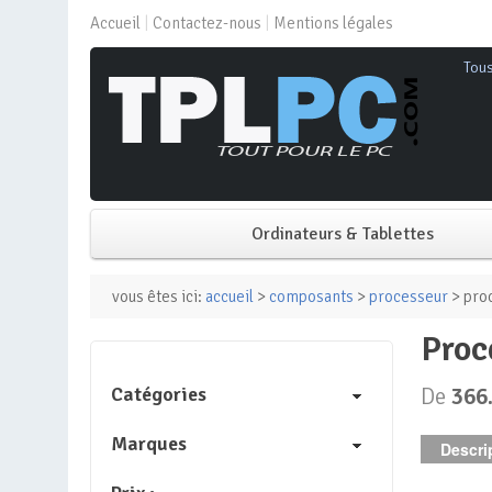
Accueil
Contactez-nous
Mentions légales
Tou
Ordinateurs & Tablettes
PC de bureau
vous êtes ici:
accueil
>
composants
>
processeur
> proc
pro
PC portable
Catégories
De
366
Mini PC
Marques
Descrip
PC Tout-en-un