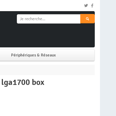
Périphériques & Réseaux
Clavier & Souris
z lga1700 box
Ecran PC
Imprimante
Réseaux