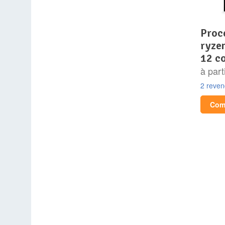
processeur – amd –
ryze
12 c
à part
2 reve
Comp