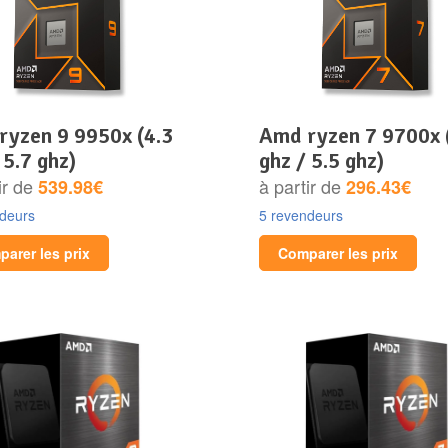
amd ryzen 7 9700x (3.8
 5.7 ghz)
ghz / 5.5 ghz)
ir de
à partir de
539.98€
296.43€
ndeurs
5 revendeurs
arer les prix
Comparer les prix