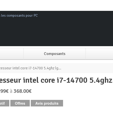
s les composants pour PC
Composants
Alimentation PC
esseur intel core i7-14700 5.4ghz lg...
cesseur intel core i7-14700 5.4gh
Boitier PC
.99€
à
368.00€
Carte graphique
tif
Offres
Avis produits
Carte mère