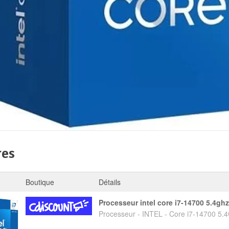
res
Boutique
Détails
processeur intel core i7-14700 5.4gh
Processeur - INTEL - Core i7-14700 5