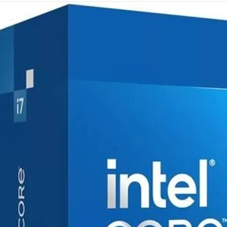
Mémoire PC
Mémoire Notebook
Processeur
Disque SSD