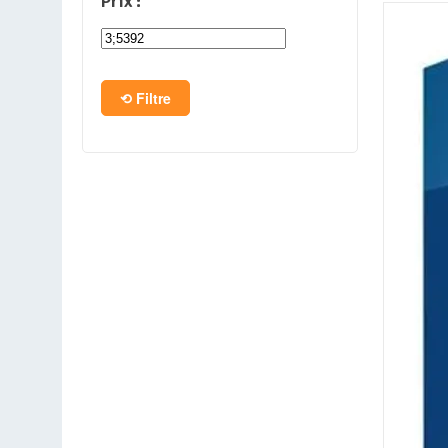
Prix :
PC en kit
Barebone
Filtre
Tablettes