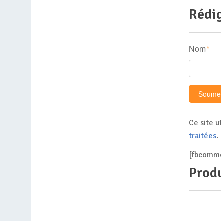
Rédig
Nom
*
Ce site u
traitées
.
[fbcomme
Produ