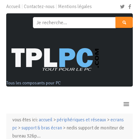
Accueil
Contactez-nous
Mentions légales
Tous les composants pour PC
vous êtes ici:
accueil
>
périphériques et réseaux
>
ecrans
Ordinateurs & Tablettes
pc
>
support & bras écran
> nedis support de moniteur de
bureau 32&p...
Composants