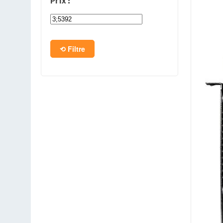
Prix :
PC en kit
Barebone
Filtre
Tablettes