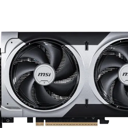
Mémoire PC
Mémoire Notebook
Processeur
Disque SSD