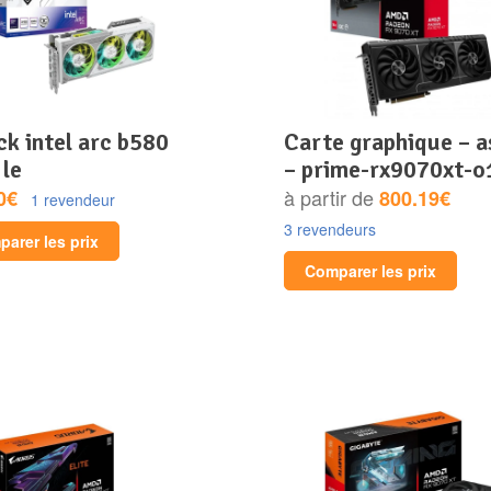
carte graphique – asus
 le
– prime-rx9070xt-o
à partir de
0€
800.19€
1 revendeur
3 revendeurs
arer les prix
Comparer les prix