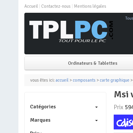
Accueil
Contactez-nous
Mentions légales
Tou
Ordinateurs & Tablettes
PC de bureau
vous êtes ici:
accueil
>
composants
>
carte graphique
>
ms
PC portable
Catégories
Prix
59
Mini PC
Marques
PC Tout-en-un