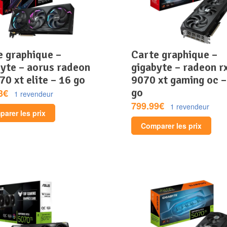
carte graphique –
byte – aorus radeon
gigabyte – radeon r
70 xt elite – 16 go
9070 xt gaming oc –
go
3€
1 revendeur
799.99€
1 revendeur
arer les prix
Comparer les prix