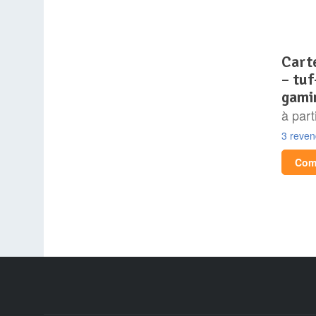
carte graphique – asus
– tu
gami
à part
3 reve
Comp