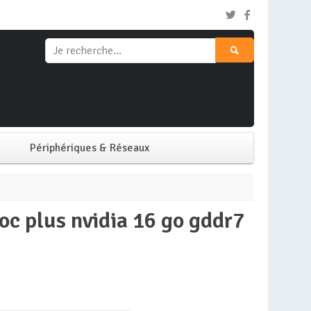
Périphériques & Réseaux
Clavier & Souris
 oc plus nvidia 16 go gddr7
Ecran PC
Imprimante
Réseaux