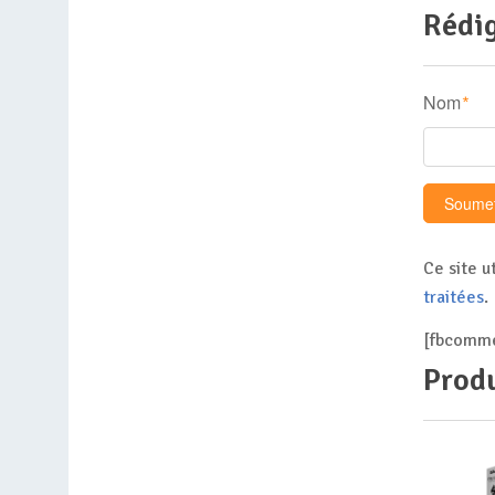
Rédig
Nom
*
Ce site u
traitées
.
[fbcomme
Produ