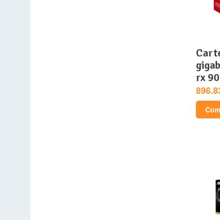
carte graphique –
giga
rx 90
896.8
Comp