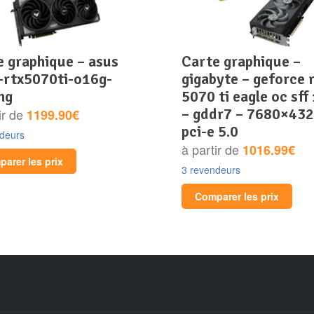
carte graphique –
f-rtx5070ti-o16g-
gigabyte – geforce 
ng
5070 ti eagle oc sff
– gddr7 – 7680×432
ir de
1199.90€
pci-e 5.0
ndeurs
à partir de
1016.99€
arer les prix
3 revendeurs
Comparer les prix