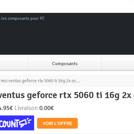
s les composants pour PC
Composants
Alimentation PC
 msi ventus geforce rtx 5060 ti 16g 2x oc...
i ventus geforce rtx 5060 ti 16g 2x
Boitier PC
4.95€
Livraison
0.00€
Carte graphique
VOIR L'OFFRE
Carte mère