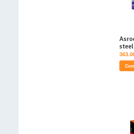
asrock intel arc b580
steel
363.0
Comp