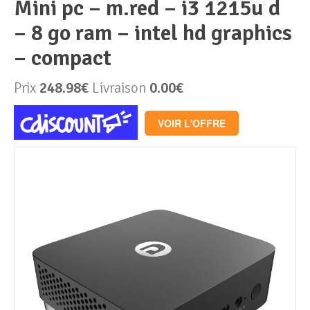
mini pc – m.red – i3 1215u d
– 8 go ram – intel hd graphics
Périphériques & Réseaux
PC de bureau
– compact
PC portable
Alimentation PC
Prix
248.98€
Livraison
0.00€
Mini PC
Boitier PC
Clavier & Souris
VOIR L'OFFRE
PC Tout-en-un
Carte graphique
Ecran PC
PC en kit
Carte mère
Imprimante
Barebone
Mémoire PC
Réseaux
Tablettes
Mémoire Notebook
Processeur