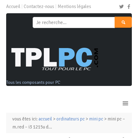
Accueil
Contactez-nous
Mentions légales
Tous les composants pour PC
vous êtes ici:
accueil
>
ordinateurs pc
>
mini pc
> mini pc –
Ordinateurs & Tablettes
m.red – i3 1215u d...
Composants