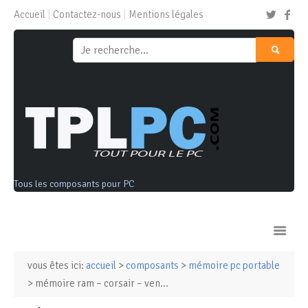
Accueil
Contactez-nous
Mentions légales
Tous les composants pour PC
vous êtes ici:
accueil
>
composants
>
mémoire pc portable
Ordinateurs & Tablettes
> mémoire ram – corsair – ven...
Composants