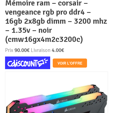
mémoire ram – corsair –
vengeance rgb pro ddr4 –
Périphériques & Réseaux
PC de bureau
16gb 2x8gb dimm – 3200 mhz
PC portable
Alimentation PC
– 1.35v – noir
(cmw16gx4m2c3200c)
Mini PC
Boitier PC
Clavier & Souris
Prix
90.00€
Livraison
4.00€
PC Tout-en-un
Carte graphique
Ecran PC
VOIR L'OFFRE
PC en kit
Carte mère
Imprimante
Barebone
Mémoire PC
Réseaux
Tablettes
Mémoire Notebook
Processeur