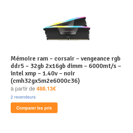
mémoire ram – corsair – vengeance rgb
ddr5 – 32gb 2x16gb dimm – 6000mt/s –
intel xmp – 1.40v – noir
(cmh32gx5m2e6000c36)
à partir de
488.13€
2 revendeurs
Comparer les prix