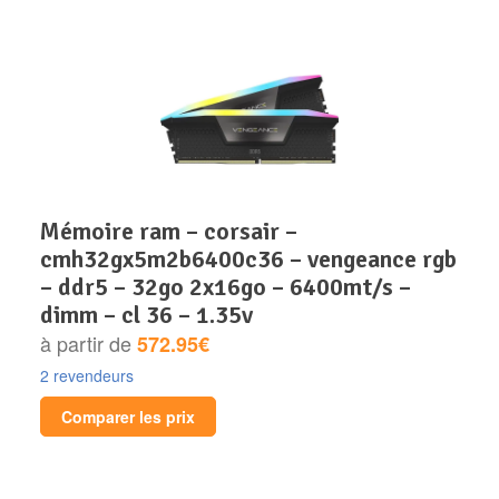
mémoire ram – corsair –
cmh32gx5m2b6400c36 – vengeance rgb
– ddr5 – 32go 2x16go – 6400mt/s –
dimm – cl 36 – 1.35v
à partir de
572.95€
2 revendeurs
Comparer les prix