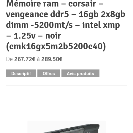
mémoire ram – corsair –
vengeance ddr5 – 16gb 2x8gb
Périphériques & Réseaux
PC de bureau
dimm -5200mt/s – intel xmp
PC portable
Alimentation PC
– 1.25v – noir
(cmk16gx5m2b5200c40)
Mini PC
Boitier PC
Clavier & Souris
De
267.72€
à
289.50€
PC Tout-en-un
Carte graphique
Ecran PC
Descriptif
Offres
Avis produits
PC en kit
Carte mère
Imprimante
Barebone
Mémoire PC
Réseaux
Tablettes
Mémoire Notebook
Processeur