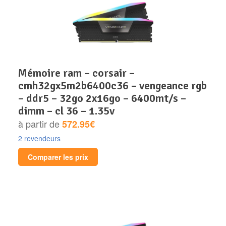
mémoire ram – corsair –
cmh32gx5m2b6400c36 – vengeance rgb
– ddr5 – 32go 2x16go – 6400mt/s –
dimm – cl 36 – 1.35v
à partir de
572.95€
2 revendeurs
Comparer les prix