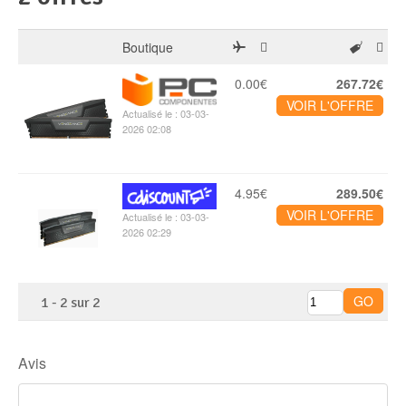
Boutique
0.00€
267.72€
VOIR L'OFFRE
Actualisé le : 03-03-
2026 02:08
4.95€
289.50€
VOIR L'OFFRE
Actualisé le : 03-03-
2026 02:29
1
-
2
sur
2
Avis