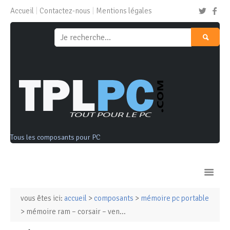
Accueil
Contactez-nous
Mentions légales
Tous les composants pour PC
vous êtes ici:
accueil
>
composants
>
mémoire pc portable
Ordinateurs & Tablettes
> mémoire ram – corsair – ven...
Composants