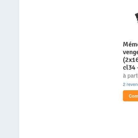
mémoire ram – corsair –
veng
(2x1
cl34 
à part
2 reve
Comp