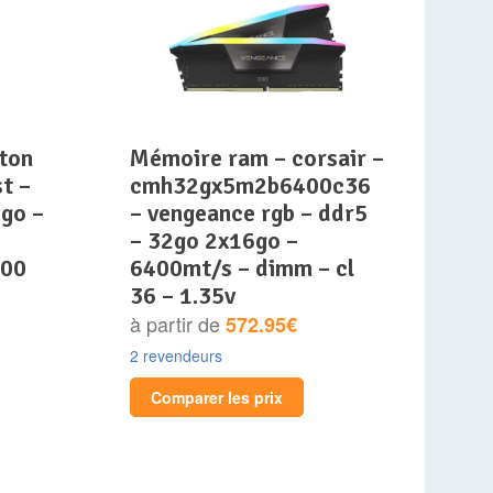
mémoire ram – corsair –
t –
cmh32gx5m2b6400c36
 go –
– vengeance rgb – ddr5
– 32go 2x16go –
000
6400mt/s – dimm – cl
36 – 1.35v
à partir de
572.95€
2 revendeurs
Comparer les prix