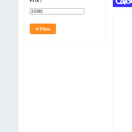
Prix :
PC en kit
Barebone
Filtre
Tablettes