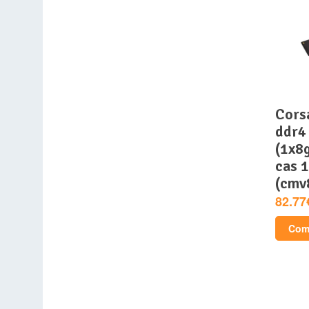
corsair mémoire pc
ddr4 
(1x8
cas 
(cmv
82.77
Comp