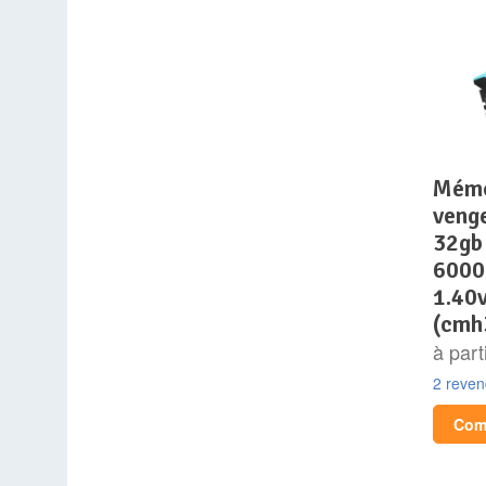
mémoire ram – corsair –
veng
32gb
6000
1.40v
(cmh
à part
2 reve
Comp