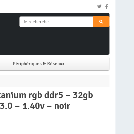
Périphériques & Réseaux
Clavier & Souris
Ecran PC
.0 – 1.40v – noir
Imprimante
Réseaux