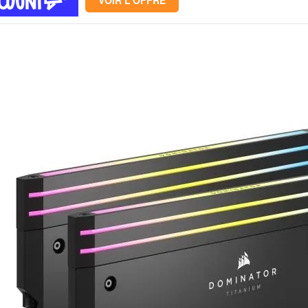
VOIR L'OFFRE
Mémoire PC
Mémoire Notebook
Processeur
Disque SSD