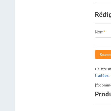
Rédig
Nom
*
Ce site u
traitées
.
[fbcomme
Produ