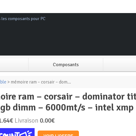
s les composants pour PC
Composants
Alimentation PC
ble
> mémoire ram – corsair – dom...
Boitier PC
gb dimm – 6000mt/s – intel xmp 3
Carte graphique
1.64€
Livraison
0.00€
Carte mère