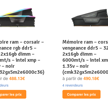
mémoire ram – corsair –
eance rgb ddr5 –
vengeance ddr5 – 3
 2x16gb dimm –
2x16gb dimm –
mt/s – intel xmp –
6000mt/s – intel xm
 – noir
1.35v – noir
32gx5m2e6000c36)
(cmk32gx5m2e6000
ir de
à partir de
488.13€
490.18€
ndeurs
4 revendeurs
arer les prix
Comparer les prix