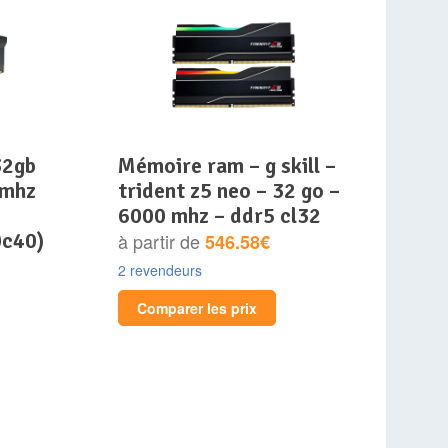
mémoire ram – g skill –
0mhz
trident z5 neo – 32 go –
6000 mhz – ddr5 cl32
c40)
à partir de
546.58€
2 revendeurs
Comparer les prix