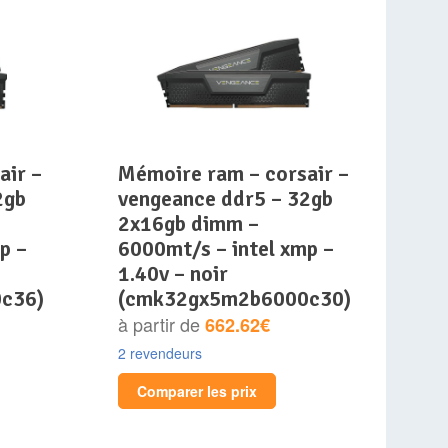
mémoire ram – corsair –
2gb
vengeance ddr5 – 32gb
2x16gb dimm –
p –
6000mt/s – intel xmp –
1.40v – noir
c36)
(cmk32gx5m2b6000c30)
à partir de
662.62€
2 revendeurs
Comparer les prix