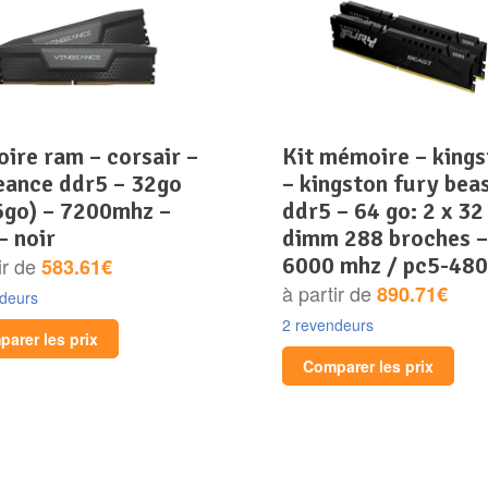
kit mémoire – kingston
eance ddr5 – 32go
– kingston fury beas
6go) – 7200mhz –
ddr5 – 64 go: 2 x 32
– noir
dimm 288 broches –
6000 mhz / pc5-48
ir de
583.61€
à partir de
890.71€
ndeurs
2 revendeurs
arer les prix
Comparer les prix