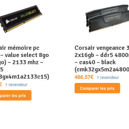
corsair vengeance 32gb
– value select 8go
2x16gb – ddr5 480
go) – 2133 mhz –
– cas40 – black
15
(cmk32gx5m2a4800
8gx4m1a2133c15)
486.57€
1 revendeur
€
1 revendeur
Comparer les prix
arer les prix