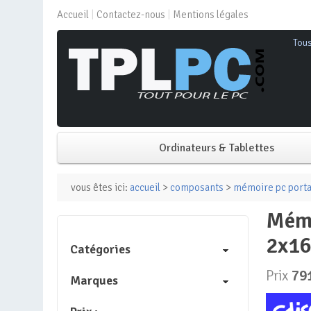
Accueil
Contactez-nous
Mentions légales
Tou
Ordinateurs & Tablettes
PC de bureau
vous êtes ici:
accueil
>
composants
>
mémoire pc porta
mémoire ram – corsair – dominator titanium rgb ddr5 – 32gb
PC portable
2x16
Catégories
Mini PC
Prix
79
Marques
PC Tout-en-un