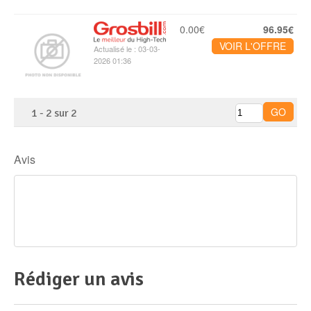
0.00€
96.95€
VOIR L'OFFRE
Actualisé le : 03-03-
2026 01:36
1
-
2
sur
2
Avis
Rédiger un avis