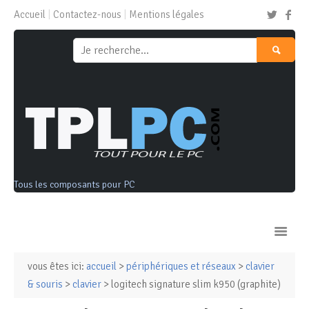
Accueil
Contactez-nous
Mentions légales
Tous les composants pour PC
vous êtes ici:
accueil
>
périphériques et réseaux
>
clavier
Ordinateurs & Tablettes
& souris
>
clavier
> logitech signature slim k950 (graphite)
Composants