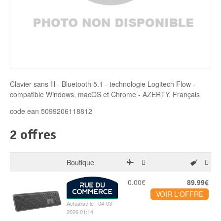
Disque SSD
Clavier sans fil - Bluetooth 5.1 - technologie Logitech Flow -
compatible Windows, macOS et Chrome - AZERTY, Français
code ean 5099206118812
2 offres
Boutique
0.00€
89.99€
VOIR L'OFFRE
Actualisé le : 04-03-
2026 01:14