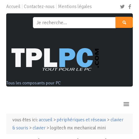
Accueil
Contactez-nous
Mentions légales
Tous les composants pour PC
vous êtes ici:
accueil
>
périphériques et réseaux
>
clavier
Ordinateurs & Tablettes
& souris
>
clavier
> logitech mx mechanical mini
Composants