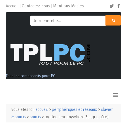
Accueil
Contactez-nous
Mentions légales
Tous les composants pour PC
vous êtes ici:
accueil
>
périphériques et réseaux
>
clavier
Ordinateurs & Tablettes
& souris
>
souris
> logitech mx anywhere 3s (gris pâle)
Composants