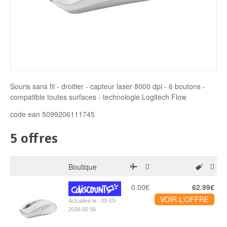
Disque SSD
Souris sans fil - droitier - capteur laser 8000 dpi - 6 boutons -
compatible toutes surfaces - technologie Logitech Flow
code ean 5099206111745
5 offres
Boutique
0.00€
62.99€
VOIR L'OFFRE
Actualisé le : 03-03-
2026 02:36