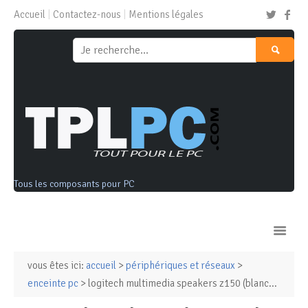
Accueil
Contactez-nous
Mentions légales
Tous les composants pour PC
vous êtes ici:
accueil
>
périphériques et réseaux
>
Ordinateurs & Tablettes
enceinte pc
> logitech multimedia speakers z150 (blanc...
Composants