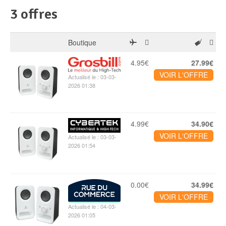
Disque SSD
3 offres
Boutique
4.95€
27.99€
VOIR L'OFFRE
Actualisé le : 03-03-
2026 01:38
4.99€
34.90€
VOIR L'OFFRE
Actualisé le : 03-03-
2026 01:54
0.00€
34.99€
VOIR L'OFFRE
Actualisé le : 04-03-
2026 01:05