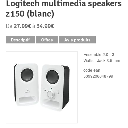
logitech multimedia speakers
z150 (blanc)
Périphériques & Réseaux
PC de bureau
De
27.99€
à
34.99€
PC portable
Alimentation PC
Descriptif
Offres
Avis produits
Mini PC
Boitier PC
Clavier & Souris
Ensemble 2.0 - 3
PC Tout-en-un
Carte graphique
Ecran PC
Watts - Jack 3.5 mm
code ean
PC en kit
Carte mère
Imprimante
5099206048799
Barebone
Mémoire PC
Réseaux
Tablettes
Mémoire Notebook
Processeur