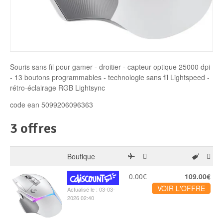
Disque SSD
Souris sans fil pour gamer - droitier - capteur optique 25000 dpi
- 13 boutons programmables - technologie sans fil Lightspeed -
rétro-éclairage RGB Lightsync
code ean 5099206096363
3 offres
Boutique
0.00€
109.00€
VOIR L'OFFRE
Actualisé le : 03-03-
2026 02:40