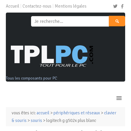
Accueil
Contactez-nous
Mentions légales
Tous les composants pour PC
vous êtes ici:
accueil
>
périphériques et réseaux
>
clavier
Ordinateurs & Tablettes
& souris
>
souris
> logitech g g502x plus blanc
Composants