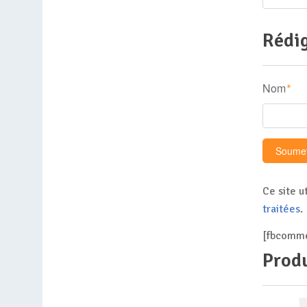
Rédig
Nom
*
Ce site u
traitées
.
[fbcomme
Produ