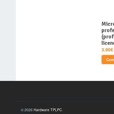
microsoft office 2021
prof
(prof
licen
3.90€
Comp
© 2026
Hardware TPLPC
.