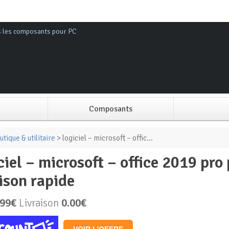
s les composants pour PC
Composants
Alimentation PC
tique & utilitaire
> logiciel – microsoft – offic...
Boitier PC
aison rapide
Carte graphique
.99€
Livraison
0.00€
Carte mère