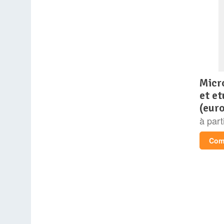
microsoft office famille
et e
(eur
à part
Comp