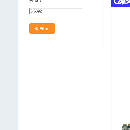
Prix :
PC en kit
Barebone
Filtre
Tablettes