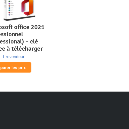
essionnel
essional) – clé
ce à télécharger
1 revendeur
arer les prix