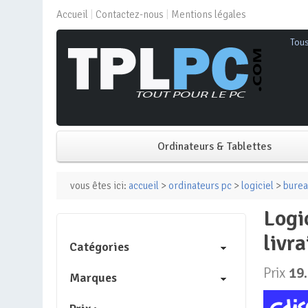
Accueil
Contactez-nous
Mentions légales
Tou
Ordinateurs & Tablettes
PC de bureau
vous êtes ici:
accueil
>
ordinateurs pc
>
logiciel
>
bureau
logiciel – microsoft – office 2019 pro plus – 1 pc – windows 10 –
PC portable
livr
Catégories
Mini PC
Prix
19
Marques
PC Tout-en-un