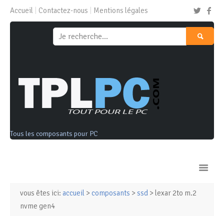
Accueil
Contactez-nous
Mentions légales
Tous les composants pour PC
vous êtes ici:
accueil
>
composants
>
ssd
> lexar 2to m.2
Ordinateurs & Tablettes
nvme gen4
Composants