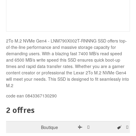
Disque SSD
2To M.2 NVMe Gen4 - LNM790X002T-RNNNG SSD offers top-
of-the-line performance and massive storage capacity for
demanding users. With a blazing fast 7400 MB/s read speed
and 6500 MB/s write speed this SSD ensures quick boot-up
times and rapid data transfer rates. Whether you are a gamer
content creator or professional the Lexar 2To M.2 NVMe Gen4
will meet your needs. This SSD is designed to fit seamlessly into
M.2
code ean 0843367130290
2 offres
Boutique