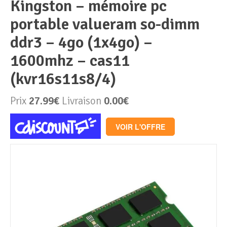
kingston – mémoire pc
portable valueram so-dimm
Périphériques & Réseaux
PC de bureau
ddr3 – 4go (1x4go) –
PC portable
Alimentation PC
1600mhz – cas11
(kvr16s11s8/4)
Mini PC
Boitier PC
Clavier & Souris
Prix
27.99€
Livraison
0.00€
PC Tout-en-un
Carte graphique
Ecran PC
VOIR L'OFFRE
PC en kit
Carte mère
Imprimante
Barebone
Mémoire PC
Réseaux
Tablettes
Mémoire Notebook
Processeur