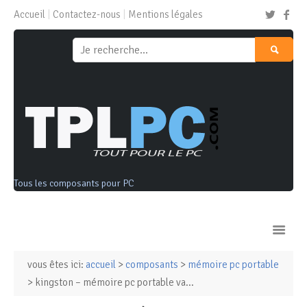
Accueil
Contactez-nous
Mentions légales
Tous les composants pour PC
vous êtes ici:
accueil
>
composants
>
mémoire pc portable
Ordinateurs & Tablettes
> kingston – mémoire pc portable va...
Composants