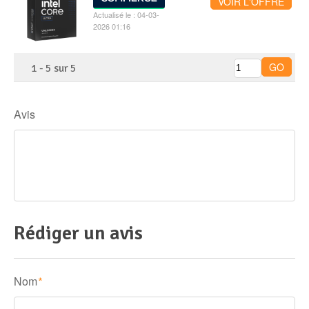
VOIR L'OFFRE
Actualisé le : 04-03-
2026 01:16
1
-
5
sur
5
Avis
Rédiger un avis
Nom
*