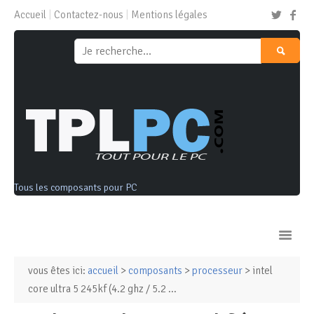
Accueil
Contactez-nous
Mentions légales
Tous les composants pour PC
vous êtes ici:
accueil
>
composants
>
processeur
> intel
Ordinateurs & Tablettes
core ultra 5 245kf (4.2 ghz / 5.2 ...
Composants