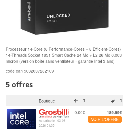
Disque SSD
Processeur 14-Core (6 Performance-Cores + 8 Efficient-Cores)
14-Threads Socket 1851 Smart Cache 24 Mo + L2 26 Mo 0.003
micron (version boîte sans ventilateur - garantie Intel 3 ans)
code ean 5032037282109
5 offres
Boutique
0.00€
189.99€
VOIR L'OFFRE
Actualisé le : 03-03-
2026 01:35