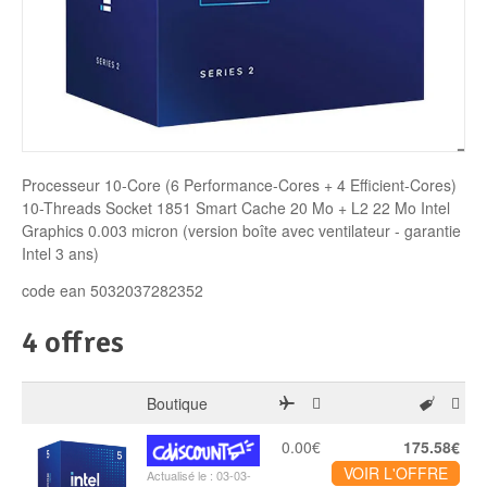
Disque SSD
Processeur 10-Core (6 Performance-Cores + 4 Efficient-Cores)
10-Threads Socket 1851 Smart Cache 20 Mo + L2 22 Mo Intel
Graphics 0.003 micron (version boîte avec ventilateur - garantie
Intel 3 ans)
code ean 5032037282352
4 offres
Boutique
0.00€
175.58€
VOIR L'OFFRE
Actualisé le : 03-03-