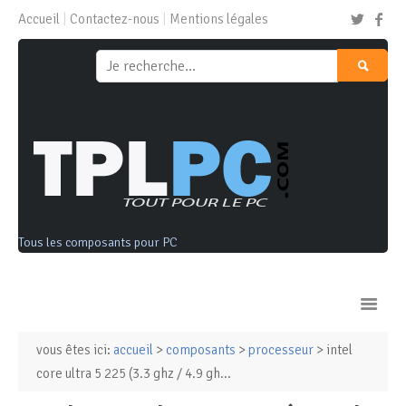
Accueil
Contactez-nous
Mentions légales
Tous les composants pour PC
vous êtes ici:
accueil
>
composants
>
processeur
> intel
Ordinateurs & Tablettes
core ultra 5 225 (3.3 ghz / 4.9 gh...
Composants