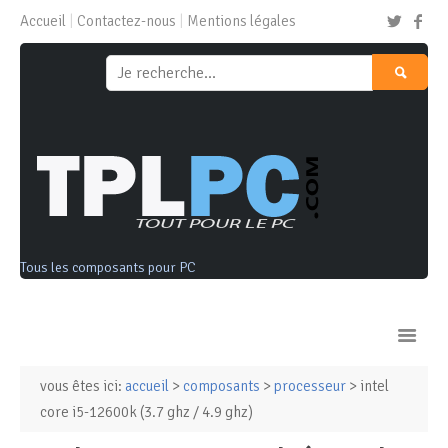
Accueil
Contactez-nous
Mentions légales
Tous les composants pour PC
vous êtes ici:
accueil
>
composants
>
processeur
> intel
Ordinateurs & Tablettes
core i5-12600k (3.7 ghz / 4.9 ghz)
Composants