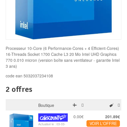
Disque SSD
Processeur 10-Core (6 Performance-Cores + 4 Efficient-Cores)
16-Threads Socket 1700 Cache L3 20 Mo Intel UHD Graphics
770 0.010 micron (version boîte sans ventilateur - garantie Intel
3 ans)
code ean 5032037234108
2 offres
Boutique
0.00€
201.89€
VOIR L'OFFRE
Actualisé le : 03-03-