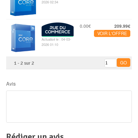
2026 02:34
0.00€
209.99€
VOIR L'OFFRE
Actualisé le : 04-03-
2026 01:10
1
-
2
sur
2
Avis
Rédiger un avis