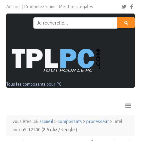
Accueil
Contactez-nous
Mentions légales
Tous les composants pour PC
vous êtes ici:
accueil
>
composants
>
processeur
> intel
Ordinateurs & Tablettes
core i5-12400 (2.5 ghz / 4.4 ghz)
Composants