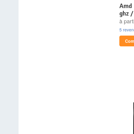
amd ryzen 9 9950x (4.3
ghz /
à part
5 reve
Comp