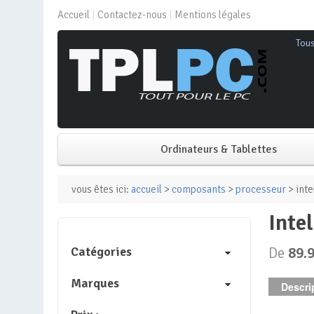
Accueil
Contactez-nous
Mentions légales
Tou
Ordinateurs & Tablettes
PC de bureau
vous êtes ici:
accueil
>
composants
>
processeur
> inte
inte
PC portable
Catégories
De
89.
Mini PC
Marques
Descrip
PC Tout-en-un