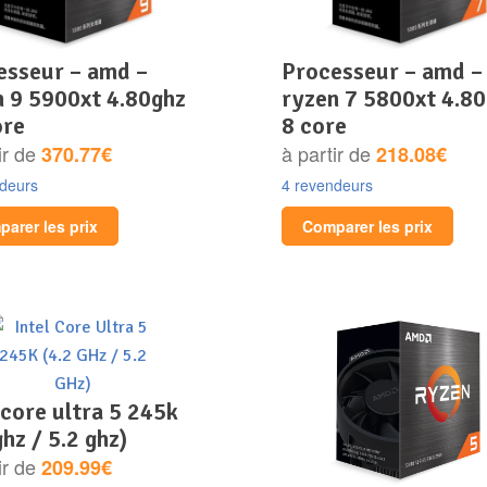
processeur – amd –
n 9 5900xt 4.80ghz
ryzen 7 5800xt 4.8
ore
8 core
ir de
à partir de
370.77€
218.08€
ndeurs
4 revendeurs
arer les prix
Comparer les prix
ghz / 5.2 ghz)
ir de
209.99€