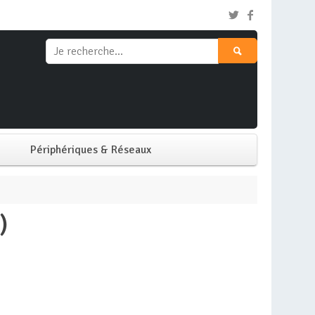
Périphériques & Réseaux
Clavier & Souris
)
Ecran PC
Imprimante
Réseaux