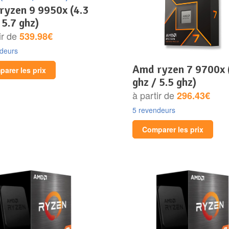
 5.7 ghz)
ir de
539.98€
ndeurs
amd ryzen 7 9700x (3.8
arer les prix
ghz / 5.5 ghz)
à partir de
296.43€
5 revendeurs
Comparer les prix