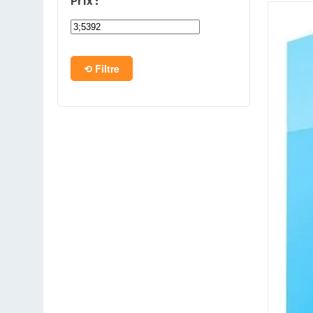
Prix :
PC en kit
Barebone
Filtre
Tablettes