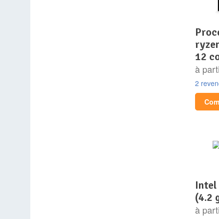
processeur – amd –
ryze
12 c
à part
2 reve
Comp
intel core ultra 5 245k
(4.2 
à part