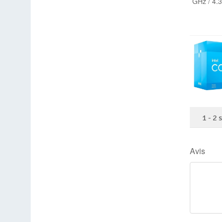
1
-
2
Avis