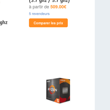
(3.7 ghz / 5.7 ghz)
à partir de
509.00€
5 revendeurs
0ghz
Comparer les prix