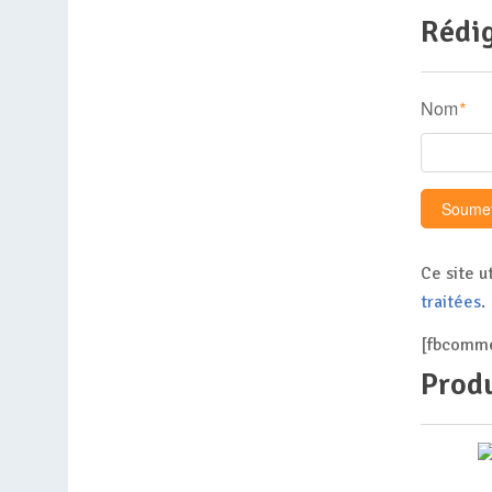
Rédig
Nom
*
Ce site u
traitées
.
[fbcomme
Produ