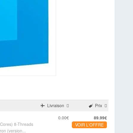
Livraison
Prix
0.00€
89.99€
Cores) 8-Threads
VOIR L'OFFRE
on (version...