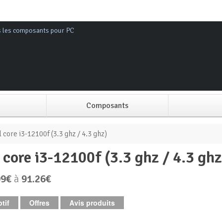
s les composants pour PC
Composants
Alimentation PC
l core i3-12100f (3.3 ghz / 4.3 ghz)
l core i3-12100f (3.3 ghz / 4.3 ghz
Boitier PC
99€
à
91.26€
Carte graphique
tif
Offres
Avis produits
Carte mère