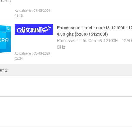
Actualisé le : 04-03-2026
01:10
processeur - intel - core i3-12100f - 12m cache jusquà
4.30 ghz (bx8071512100f)
Processeur Intel Core i3-12100F - 12M
GHz
Actualisé le : 03-03-2026
02:34
sur
2