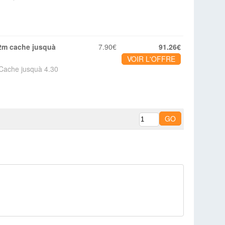
7.90€
91.26€
VOIR L'OFFRE
 Cache jusquà 4.30