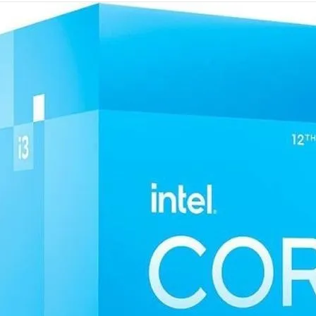
Mémoire PC
Mémoire Notebook
Processeur
Disque SSD