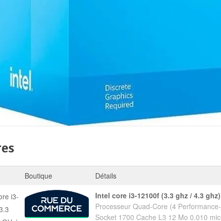
res
Boutique
Détails
intel core i3-12100f (3.3 ghz / 4.3 ghz)
Processeur Quad-Core (4 Performance-
Socket 1700 Cache L3 12 Mo 0.010 micr