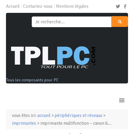
Accueil
Contactez-nous
Mentions légales
Tous les composants pour PC
vous êtes ici:
accueil
>
périphériques et réseaux
>
Ordinateurs & Tablettes
imprimantes
> imprimante multifonction – canon &...
Composants