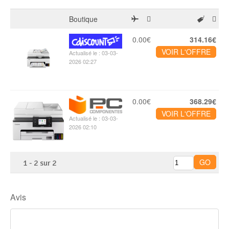
Boutique
0.00€
314.16€
VOIR L'OFFRE
Actualisé le : 03-03-
2026 02:27
0.00€
368.29€
VOIR L'OFFRE
Actualisé le : 03-03-
2026 02:10
1
-
2
sur
2
Avis