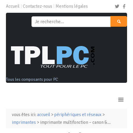
Accueil
Contactez-nous
Mentions légales
Tous les composants pour PC
vous êtes ici:
accueil
>
périphériques et réseaux
>
Ordinateurs & Tablettes
imprimantes
> imprimante multifonction – canon &...
Composants