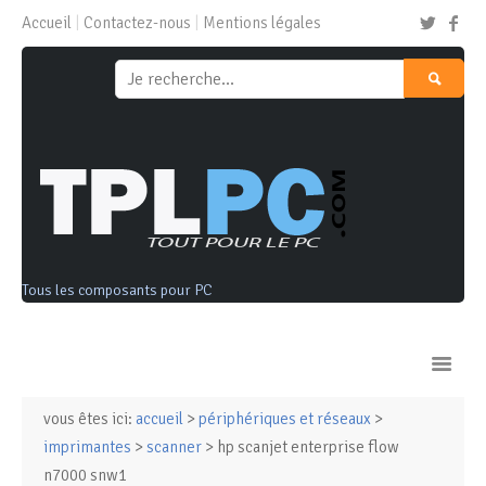
Accueil
Contactez-nous
Mentions légales
Tous les composants pour PC
vous êtes ici:
accueil
>
périphériques et réseaux
>
Ordinateurs & Tablettes
imprimantes
>
scanner
> hp scanjet enterprise flow
n7000 snw1
Composants