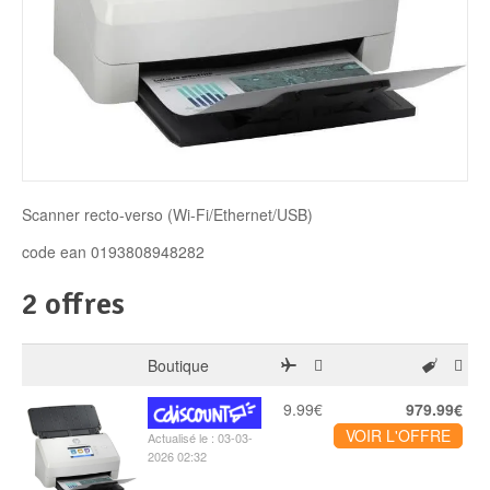
Disque SSD
Scanner recto-verso (Wi-Fi/Ethernet/USB)
code ean 0193808948282
2 offres
Boutique
9.99€
979.99€
VOIR L'OFFRE
Actualisé le : 03-03-
2026 02:32