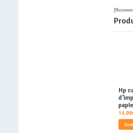
[fbcomme
Produ
hp cartouche
d’imp
papie
14.99
Comp