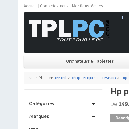
Accueil
Contactez-nous
Mentions légales
Tou
Ordinateurs & Tablettes
PC de bureau
vous êtes ici:
accueil
>
périphériques et réseaux
>
impr
hp 
PC portable
Catégories
De
149
Mini PC
Marques
Descrip
PC Tout-en-un