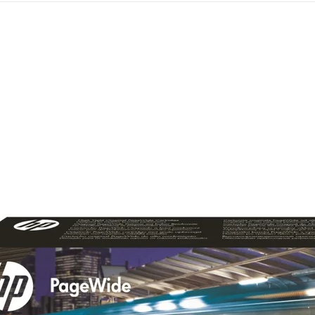
Mémoire PC
Mémoire Notebook
Processeur
Disque SSD