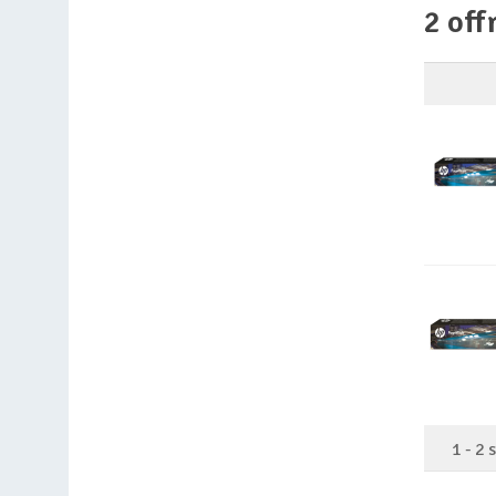
2 off
1
-
2