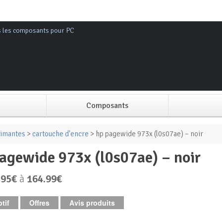
s les composants pour PC
Composants
Alimentation PC
imantes
>
cartouche d'encre
> hp pagewide 973x (l0s07ae) – noir
pagewide 973x (l0s07ae) – noir
Boitier PC
.95€
à
164.99€
Carte graphique
tif
Offres
Avis produits
Carte mère