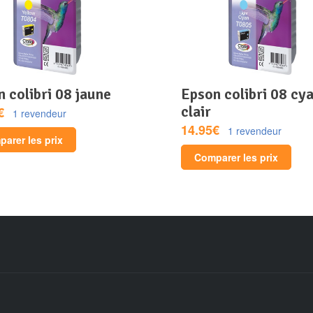
n colibri 08 jaune
epson colibri 08 cyan
clair
€
1 revendeur
14.95€
1 revendeur
arer les prix
Comparer les prix