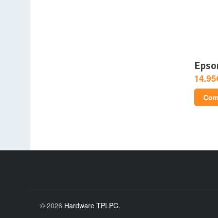
epso
14.95
Comp
© 2026
Hardware TPLPC
.