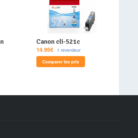
canon cli-521c
14.95€
1 revendeur
Comparer les prix