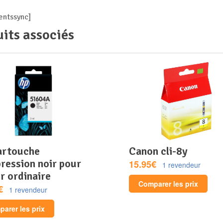
ntssync]
its associés
canon cli-8y
ression noir pour
15.95€
1 revendeur
r ordinaire
Comparer les prix
€
1 revendeur
arer les prix