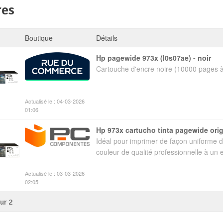
res
Boutique
Détails
hp pagewide 973x (l0s07ae) - noir
Cartouche d'encre noire (10000 pages 
Actualisé le : 04-03-2026
01:06
hp 973x cartucho tinta pagewide ori
Idéal pour imprimer de façon uniforme
couleur de qualité professionnelle à un e
Actualisé le : 03-03-2026
02:05
sur
2