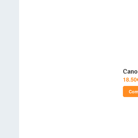
can
18.50
Comp