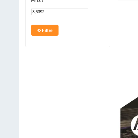
Prix :
PC en kit
Barebone
Filtre
Tablettes