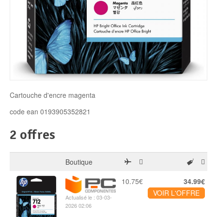
Disque SSD
Cartouche d'encre magenta
code ean 0193905352821
2 offres
Boutique
10.75€
34.99€
VOIR L'OFFRE
Actualisé le : 03-03-
2026 02:06