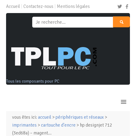
Accueil
Contactez-nous
Mentions légales
Tous les composants pour PC
vous êtes ici:
accueil
>
périphériques et réseaux
>
Ordinateurs & Tablettes
imprimantes
>
cartouche d'encre
> hp designjet 712
(3ed68a) – magent...
Composants