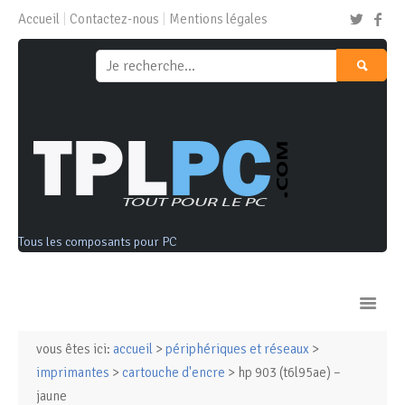
Accueil
Contactez-nous
Mentions légales
Tous les composants pour PC
vous êtes ici:
accueil
>
périphériques et réseaux
>
Ordinateurs & Tablettes
imprimantes
>
cartouche d'encre
> hp 903 (t6l95ae) –
jaune
Composants