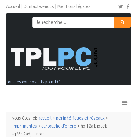
Accueil
Contactez-nous
Mentions légales
Tous les composants pour PC
vous êtes ici:
accueil
>
périphériques et réseaux
>
Ordinateurs & Tablettes
imprimantes
>
cartouche d'encre
> hp 12a bipack
(q2612ad) – noir
Composants