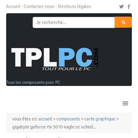
Accueil
Contactez-nous
Mentions légales
Tous les composants pour PC
vous êtes ici:
accueil
>
composants
>
carte graphique
>
Ordinateurs & Tablettes
gigabyte geforce rtx 5070 eagle oc sched...
Composants