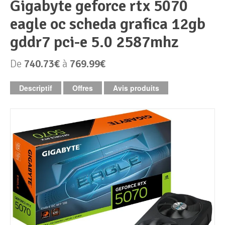
gigabyte geforce rtx 5070
eagle oc scheda grafica 12gb
Périphériques & Réseaux
PC de bureau
gddr7 pci-e 5.0 2587mhz
PC portable
Alimentation PC
De
740.73€
à
769.99€
Mini PC
Boitier PC
Clavier & Souris
Descriptif
Offres
Avis produits
PC Tout-en-un
Carte graphique
Ecran PC
PC en kit
Carte mère
Imprimante
Barebone
Mémoire PC
Réseaux
Tablettes
Mémoire Notebook
Processeur