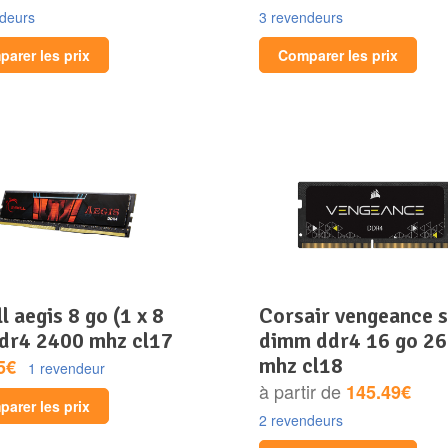
ndeurs
3 revendeurs
arer les prix
Comparer les prix
corsair vengeance so-
ddr4 2400 mhz cl17
dimm ddr4 16 go 2
mhz cl18
5€
1 revendeur
à partir de
145.49€
arer les prix
2 revendeurs