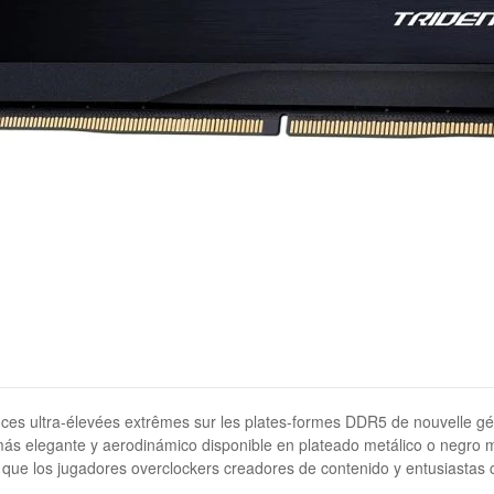
ces ultra-élevées extrêmes sur les plates-formes DDR5 de nouvelle gé
más elegante y aerodinámico disponible en plateado metálico o negro m
a que los jugadores overclockers creadores de contenido y entusiastas