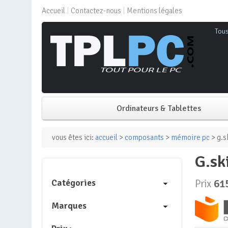
Accueil
Contactez-nous
Mentions légales
Tou
Ordinateurs & Tablettes
PC de bureau
vous êtes ici:
accueil
>
composants
>
mémoire pc
> g.s
g.
PC portable
Catégories
Prix
61
Mini PC
Marques
PC Tout-en-un