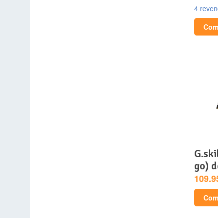
4 reve
Comp
g.skill aegis 8 go (1 x 8
go) 
109.9
Comp