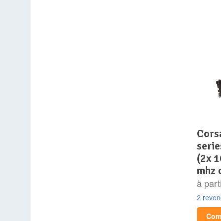
corsair vengeance lpx
serie
(2x 
mhz 
à part
2 reve
Comp