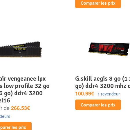
Comparer les prix
g.skill aegis 8 go (1 x 8
s low profile 32 go
go) ddr4 3200 mhz 
16 go) ddr4 3200
100.99€
1 revendeur
cl16
Comparer les prix
ir de
266.53€
ndeurs
arer les prix