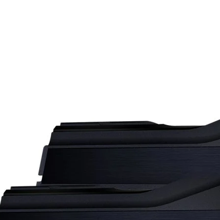
Mémoire PC
Mémoire Notebook
Processeur
Disque SSD