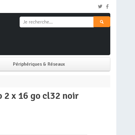
Périphériques & Réseaux
Clavier & Souris
o 2 x 16 go cl32 noir
Ecran PC
Imprimante
Réseaux