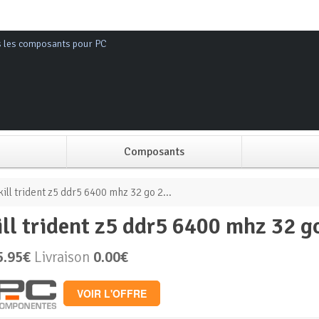
s les composants pour PC
Composants
Alimentation PC
kill trident z5 ddr5 6400 mhz 32 go 2...
skill trident z5 ddr5 6400 mhz 32 g
Boitier PC
5.95€
Livraison
0.00€
Carte graphique
VOIR L'OFFRE
Carte mère