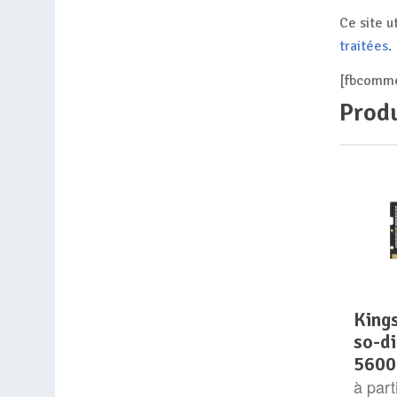
Ce site u
traitées
.
[fbcomme
Produ
kingston fury impact
so-d
5600
à part