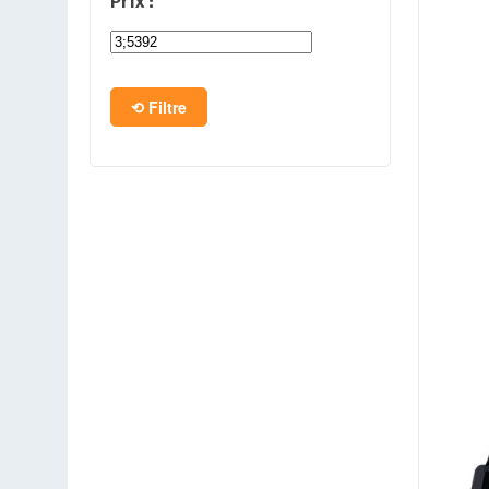
Prix :
PC en kit
Barebone
Filtre
Tablettes