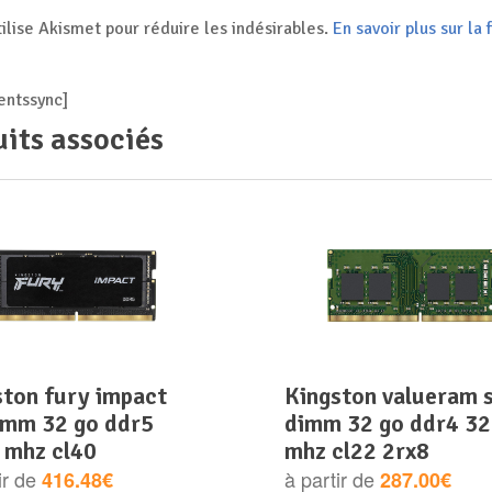
tilise Akismet pour réduire les indésirables.
En savoir plus sur l
ntssync]
its associés
kingston valueram so-
imm 32 go ddr5
dimm 32 go ddr4 3
 mhz cl40
mhz cl22 2rx8
ir de
à partir de
416.48€
287.00€