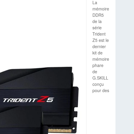
La
mémoire
DDR5
de la
série
Trident
Z5 est le
dernier
kit de
mémoire
phare
de
G.SKILL
conçu
pour des