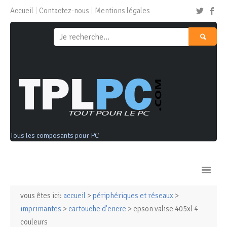
Accueil
Contactez-nous
Mentions légales
Tous les composants pour PC
vous êtes ici:
accueil
>
périphériques et réseaux
>
Ordinateurs & Tablettes
imprimantes
>
cartouche d'encre
> epson valise 405xl 4
couleurs
Composants