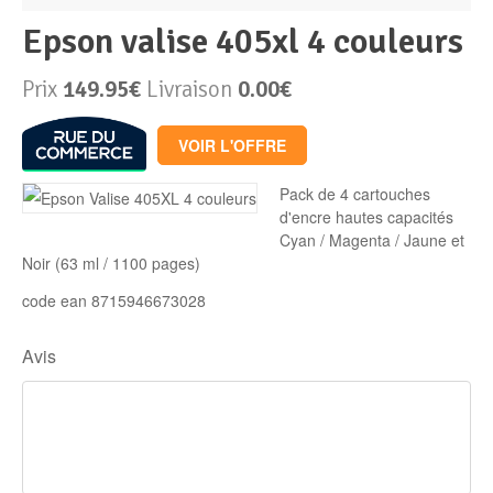
epson valise 405xl 4 couleurs
Périphériques & Réseaux
PC de bureau
Prix
149.95€
Livraison
0.00€
PC portable
Alimentation PC
VOIR L'OFFRE
Mini PC
Boitier PC
Clavier & Souris
Pack de 4 cartouches
d'encre hautes capacités
PC Tout-en-un
Carte graphique
Ecran PC
Cyan / Magenta / Jaune et
Noir (63 ml / 1100 pages)
PC en kit
Carte mère
Imprimante
code ean 8715946673028
Barebone
Mémoire PC
Réseaux
Avis
Tablettes
Mémoire Notebook
Processeur