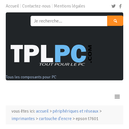
Accueil
Contactez-nous
Mentions légales
Tous les composants pour PC
vous êtes ici:
accueil
>
périphériques et réseaux
>
Ordinateurs & Tablettes
imprimantes
>
cartouche d'encre
> epson t7601
Composants