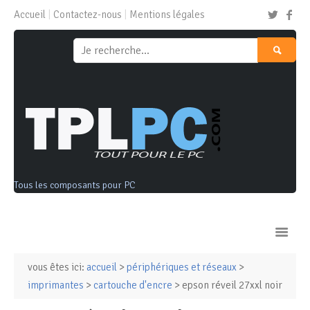
Accueil
Contactez-nous
Mentions légales
Tous les composants pour PC
vous êtes ici:
accueil
>
périphériques et réseaux
>
Ordinateurs & Tablettes
imprimantes
>
cartouche d'encre
> epson réveil 27xxl noir
Composants