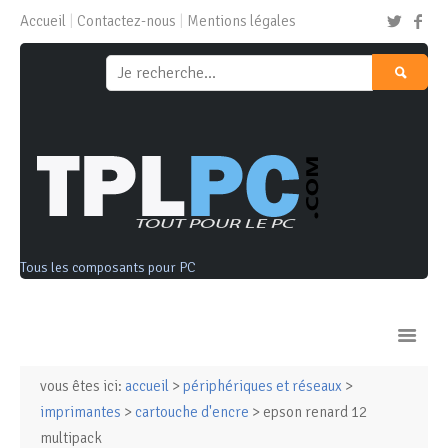
Accueil
Contactez-nous
Mentions légales
Tous les composants pour PC
vous êtes ici:
accueil
>
périphériques et réseaux
>
Ordinateurs & Tablettes
imprimantes
>
cartouche d'encre
> epson renard 12
multipack
Composants