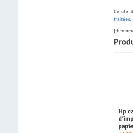
Ce site u
traitées
.
[fbcomme
Produ
hp cartouche
d’imp
papie