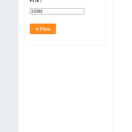
Prix :
PC en kit
Barebone
Filtre
Tablettes