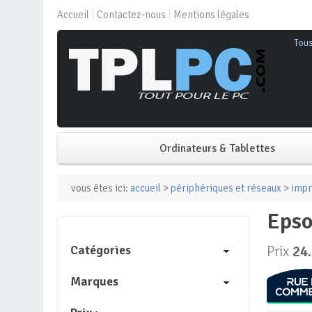
Accueil
Contactez-nous
Mentions légales
Tou
Ordinateurs & Tablettes
PC de bureau
vous êtes ici:
accueil
>
périphériques et réseaux
>
impr
eps
PC portable
Catégories
Prix
24
Mini PC
Marques
PC Tout-en-un