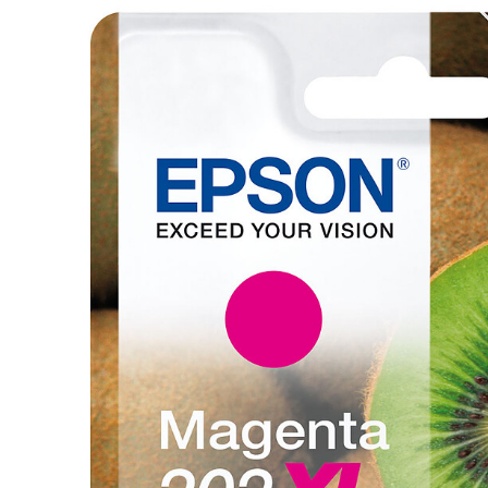
Mémoire PC
Mémoire Notebook
Processeur
Disque SSD