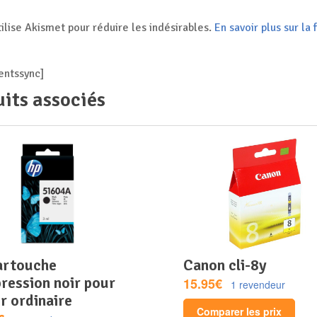
tilise Akismet pour réduire les indésirables.
En savoir plus sur l
ntssync]
its associés
canon cli-8y
ression noir pour
15.95€
1 revendeur
r ordinaire
Comparer les prix