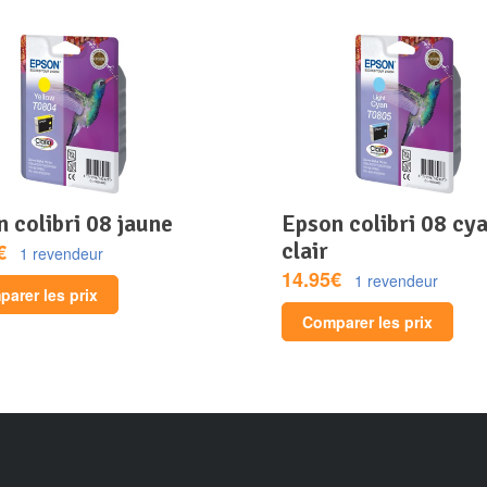
n colibri 08 jaune
epson colibri 08 cyan
clair
€
1 revendeur
14.95€
1 revendeur
arer les prix
Comparer les prix