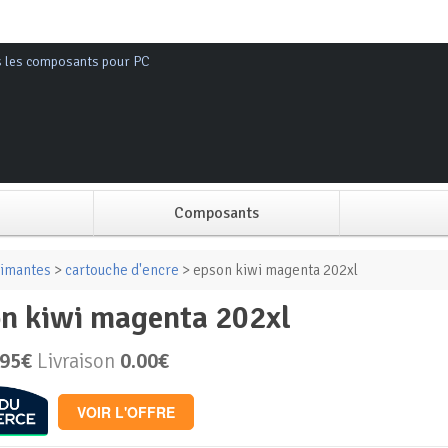
s les composants pour PC
Composants
Alimentation PC
imantes
>
cartouche d'encre
> epson kiwi magenta 202xl
on kiwi magenta 202xl
Boitier PC
.95€
Livraison
0.00€
Carte graphique
VOIR L'OFFRE
Carte mère