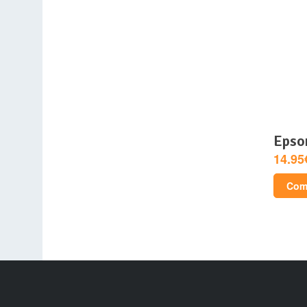
epso
14.95
Comp