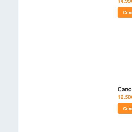
14.99
Comp
can
18.50
Comp