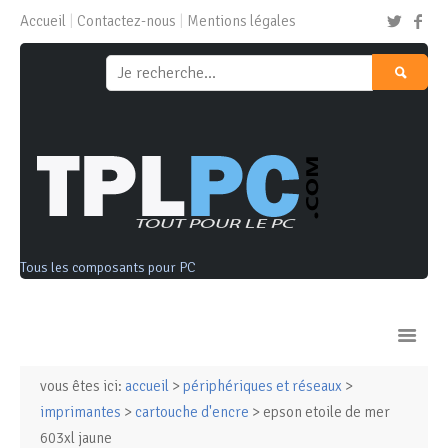
Accueil
Contactez-nous
Mentions légales
Tous les composants pour PC
vous êtes ici:
accueil
>
périphériques et réseaux
>
Ordinateurs & Tablettes
imprimantes
>
cartouche d'encre
> epson etoile de mer
603xl jaune
Composants